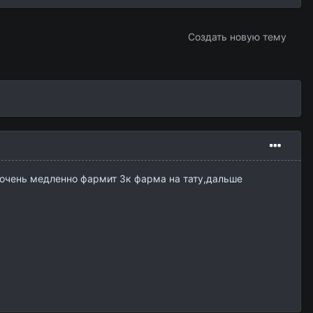
Создать новую тему
а очень медленно фармит 3к фарма на тату,дальше