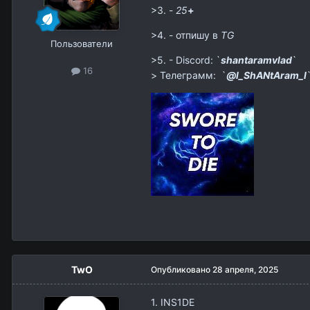
>3. -
25
+
>4. - отпишу в
TG
Пользователи
>5. - Discord: `
shantaramvlad
`
16
> Телеграмм: `
@l_ShANtAram_l
TwO
Опубликовано
28 апреля, 2025
1. INS1DE