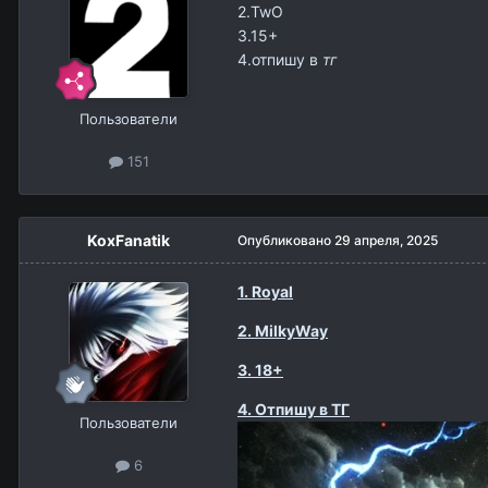
2.TwO
3.15+
4.
отпишу в
тг
Пользователи
151
KoxFanatik
Опубликовано
29 апреля, 2025
1. Royal
2. MilkyWay
3. 18+
4. Отпишу в ТГ
Пользователи
6