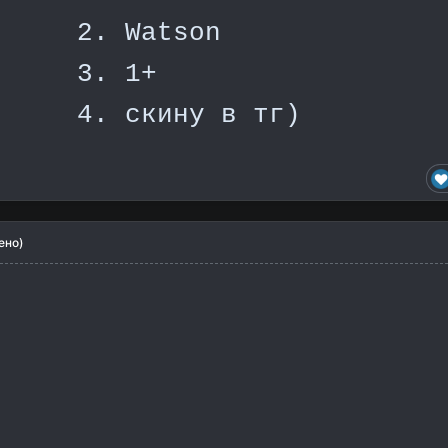
2. Watson
3. 1+
4. скину в тг)
ено)