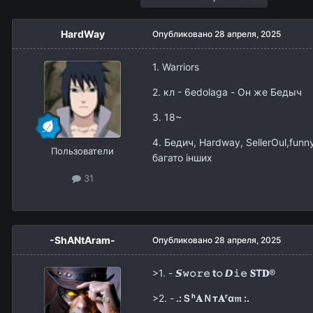
HardWay
Опубликовано
28 апреля, 2025
1. Warriors
2. кл - 6edolaga - Он же Бедыч
3. 18~
4. Бедич, Hardway, SellerOul,funn
Пользователи
багато інших
31
-ShANtAram-
Опубликовано
28 апреля, 2025
>1. -
𝙎𝚠𝚘𝚛𝚎 t𝚘 𝘿𝚒𝚎
𝐒T𝐃
®
>2. -
.:Ｓʰ𝐀Ｎт𝐀ʳα𝔪 :.